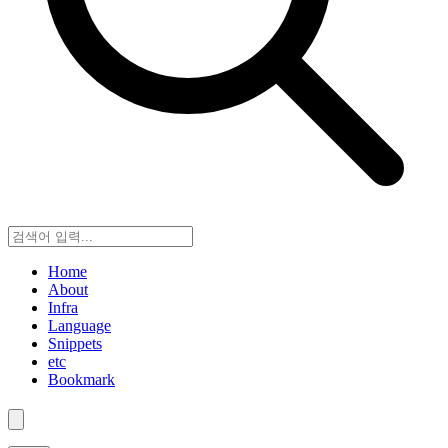
Home
About
Infra
Language
Snippets
etc
Bookmark