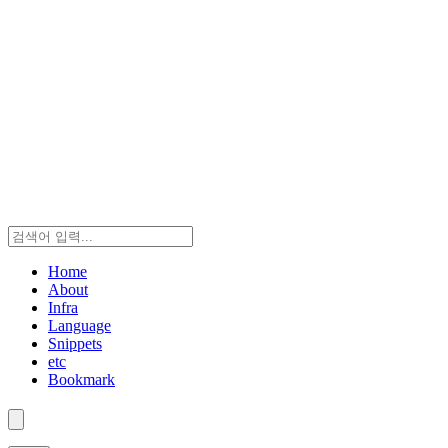
Home
About
Infra
Language
Snippets
etc
Bookmark