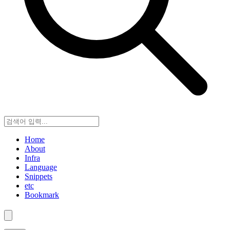
Home
About
Infra
Language
Snippets
etc
Bookmark