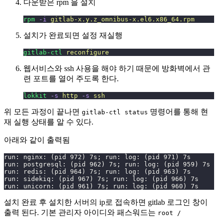
다운받은 rpm 을 설치
rpm
 -i
 gitlab-x.y.z_omnibus-x.el6.x86_64.rpm
설치가 완료되면 설정 재실행
gitlab-ctl
 reconfigure
웹서비스와 ssh 사용을 해야 하기 때문에 방화벽에서 관
련 포트를 열어 주도록 한다.
lokkit
 -s
 http
 -s
 ssh
위 모든 과정이 끝나면
명령어를 통해 현
gitlab-ctl status
재 실행 상태를 알 수 있다.
아래와 같이 출력됨
run: nginx: (pid 972) 7s; run: log: (pid 971) 7s
run: postgresql: (pid 962) 7s; run: log: (pid 959) 7s
run: redis: (pid 964) 7s; run: log: (pid 963) 7s
run: sidekiq: (pid 967) 7s; run: log: (pid 966) 7s
run: unicorn: (pid 961) 7s; run: log: (pid 960) 7s
설치 완료 후 설치한 서버의 ip로 접속하면 gitlab 로그인 창이
출력 된다. 기본 관리자 아이디와 패스워드는
root /