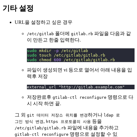
기타 설정
URL을 설정하고 싶은 경우
폴더에
파일을 다음과 같
/etc/gitlab
gitlab.rb
이 만든고 한줄 입력한다.
sudo
 mkdir
 -p
 /etc/gitlab
sudo
 touch
 /etc/gitlab/gitlab.rb
sudo
 chmod
 600
 /etc/gitlab/gitlab.rb
파일이 생성되면 vi 등으로 열어서 아래 내용을 입
력후 저장
external_url "http://gitlab.example.com"
저장완료후
명령으로 다
gtilab-ctl reconfigure
시 시작 하면 끝.
그 외
하거나
git 데이터 저장소 위치를 변경
ldap 로
,
등을
그인 방식 변경
https 프로토콜의 사용
파일에 내용을 추가하고
/etc/gitlab/gitlab.rb
명령으로 설정할 수 있
gitlab-ctl reconfigure