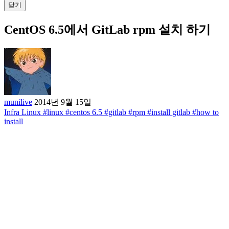
닫기
CentOS 6.5에서 GitLab rpm 설치 하기
munilive
2014년 9월 15일
Infra
Linux
#linux
#centos 6.5
#gitlab
#rpm
#install gitlab
#how to
install