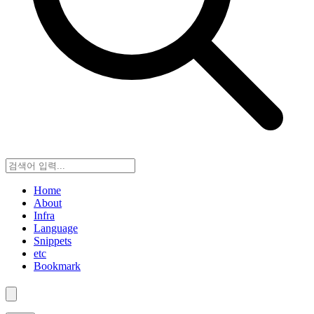
Home
About
Infra
Language
Snippets
etc
Bookmark