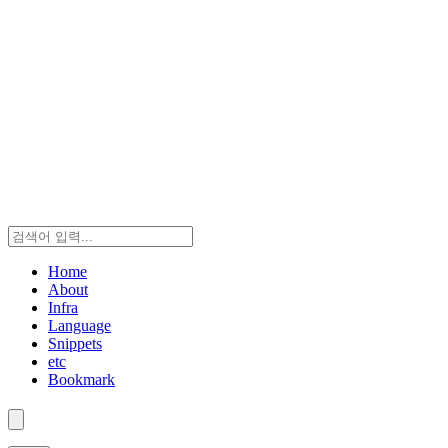
Home
About
Infra
Language
Snippets
etc
Bookmark