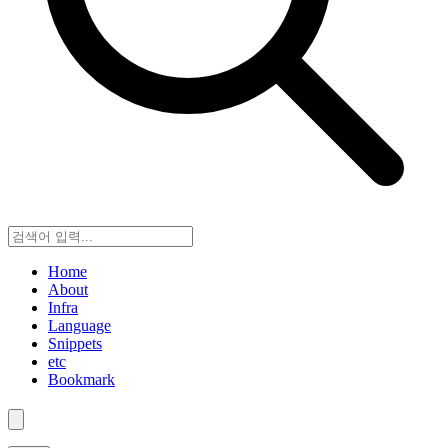
Home
About
Infra
Language
Snippets
etc
Bookmark