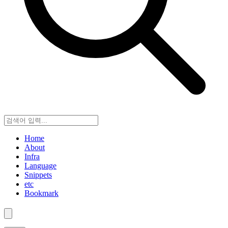
Home
About
Infra
Language
Snippets
etc
Bookmark