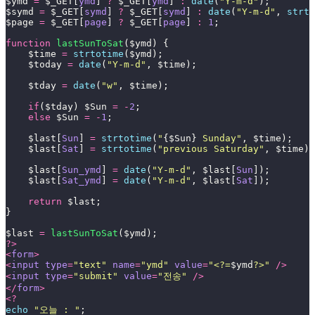
$ymd 
=
 $_GET[
ymd
] 
?
 $_GET[
ymd
] 
:
 date
(
"
Y-m-d
"
);
$symd 
=
 $_GET[
symd
] 
?
 $_GET[
symd
] 
:
 date
(
"
Y-m-d
"
,
 strto
$page 
=
 $_GET[
page
] 
?
 $_GET[
page
] 
:
 1
;
function
 lastSunToSat
($ymd) {
    $time 
=
 strtotime
($ymd);
    $today 
=
 date
(
"
Y-m-d
"
,
 $time);
    $tday 
=
 date
(
"
w
"
,
 $time);
    if
($tday) $Sun 
=
 -
2
;
    else
 $Sun 
=
 -
1
;
    $last[
Sun
] 
=
 strtotime
(
"
{$Sun}
 Sunday
"
,
 $time);
    $last[
Sat
] 
=
 strtotime
(
"
previous Saturday
"
,
 $time);
    $last[
Sun_ymd
] 
=
 date
(
"
Y-m-d
"
,
 $last[
Sun
]);
    $last[
Sat_ymd
] 
=
 date
(
"
Y-m-d
"
,
 $last[
Sat
]);
    return
 $last;
}
$last 
=
 lastSunToSat
($ymd);
?>
<
form
>
<
input
 type
=
"
text
"
 name
=
"
ymd
"
 value
=
"
<?=
$ymd
?>
"
 />
<
input
 type
=
"
submit
"
 value
=
"
전송
"
 />
</
form
>
<?
echo
 "
오늘 : 
"
;