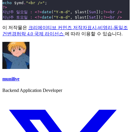
echo
 $ymd
.
"
<br />
"
;
?>
지난주
 일요일
 :
 <?=
date
(
"
Y-m-d
"
,
 $last[
Sun
]);
?><
br
 />
지난주
 토요일
 :
 <?=
date
(
"
Y-m-d
"
,
 $last[
Sat
]);
?><
br
 />
이 저작물은
크리에이티브 커먼즈 저작자표시-비영리-동일조
건변경허락 4.0 국제 라이선스
에 따라 이용할 수 있습니다.
munilive
Backend Application Developer