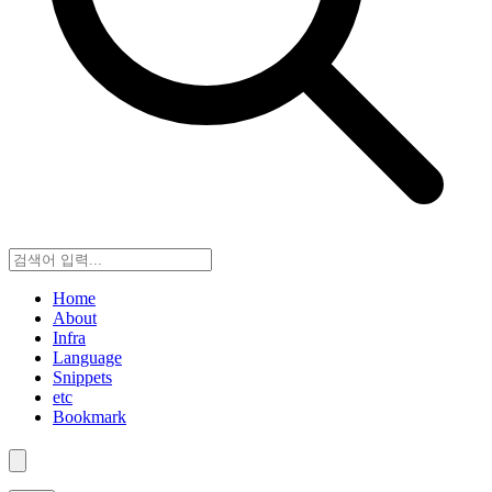
Home
About
Infra
Language
Snippets
etc
Bookmark