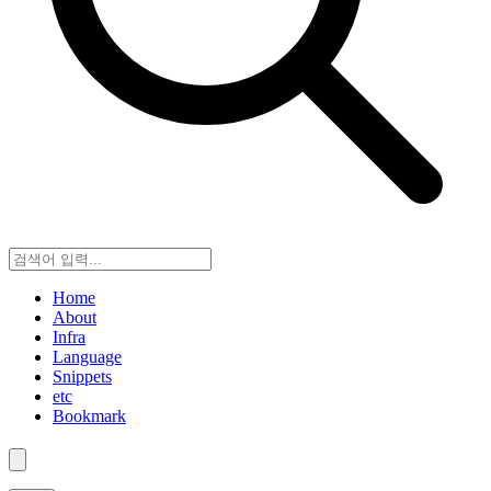
Home
About
Infra
Language
Snippets
etc
Bookmark