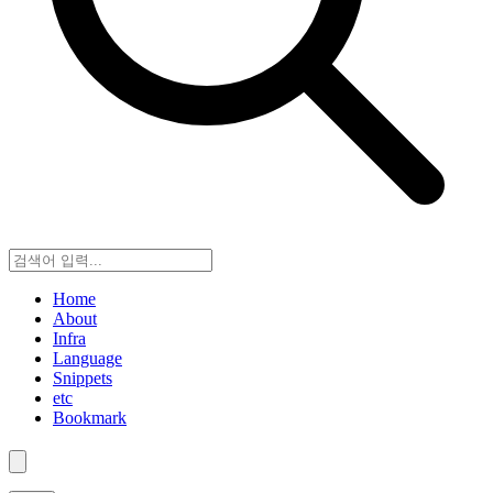
Home
About
Infra
Language
Snippets
etc
Bookmark