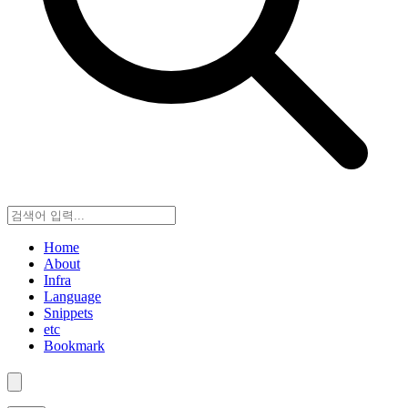
Home
About
Infra
Language
Snippets
etc
Bookmark