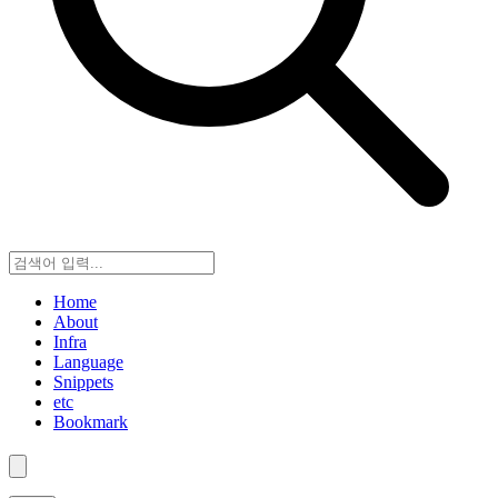
Home
About
Infra
Language
Snippets
etc
Bookmark