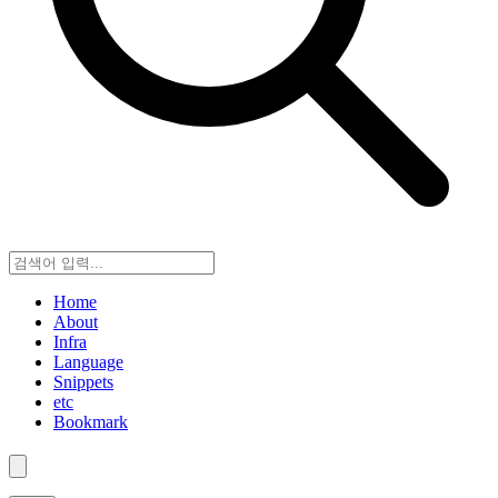
Home
About
Infra
Language
Snippets
etc
Bookmark