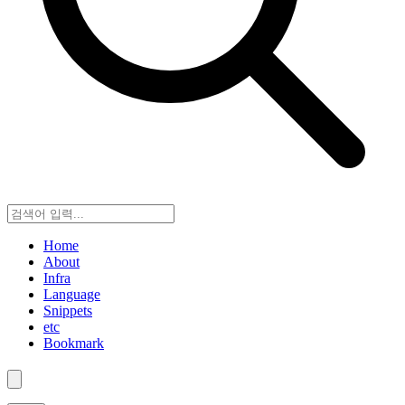
Home
About
Infra
Language
Snippets
etc
Bookmark