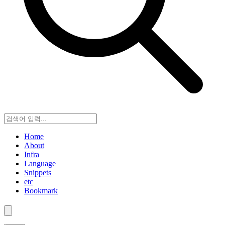
Home
About
Infra
Language
Snippets
etc
Bookmark