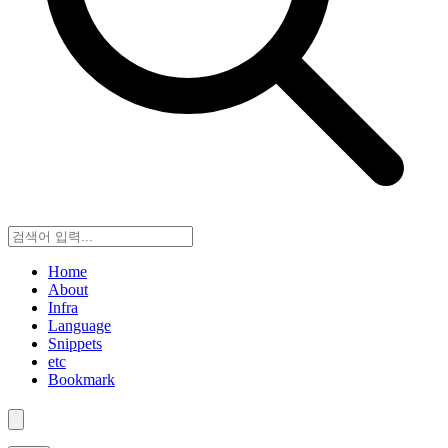
Home
About
Infra
Language
Snippets
etc
Bookmark