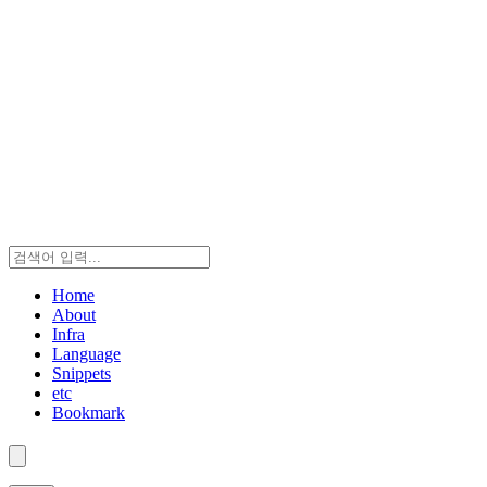
Home
About
Infra
Language
Snippets
etc
Bookmark