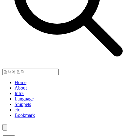
Home
About
Infra
Language
Snippets
etc
Bookmark